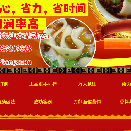
订购
正品垂手可得
万人见证
给
卤汤做法
成功案例
刀削面馆营销
香料