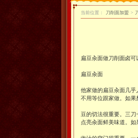
当前位置：
刀削面加盟
>
扁豆汆面做刀削面卤可
扁豆汆面
他家做的扁豆汆面几乎
不用等位跟家做。如果
豆的切法很重要。三刀
点亮汆面鲜美味道。如