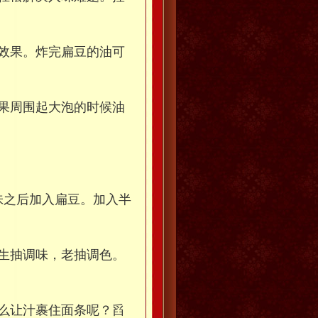
效果。炸完扁豆的油可
果周围起大泡的时候油
香味之后加入扁豆。加入半
生抽调味，老抽调色。
么让汁裹住面条呢？舀