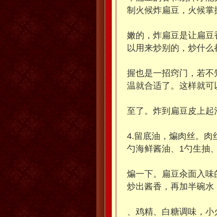
制火候炸扁豆，火候掌
嫩的，炸扁豆是让扁豆
以用来炒别的，炒什么
握也是一招窍门，若不
温就合适了。这样就可
至了。炸到扁豆皮上起
4.留底油，煸肉丝。肉
勺海鲜酱油、1勺生抽
煸一下。扁豆汆面入味
炒出酱香，再加半碗水
、鸡精、白糖调味，小