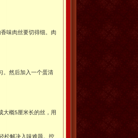
的香味肉丝要切得细。肉
匀。然后加入一个蛋清
成大概5厘米长的丝，用
轻松解决入味难题。控