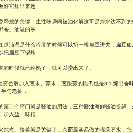
握好它炸出来是
香释放的关键，生性味瞬间被油化解这可是焯水达不到的
都香。油温的掌
知道油温是什么程度的时候可以扔一根扁豆进去，扁豆如
以把扁豆下锅炸
泡的时候就已经熟了，就可以捞出来了。
丝变色后加入葱末、蒜末，葱跟蒜的比例也是3:1.煸出
、半勺老抽，
的第二个窍门就是酱油的用法，三种酱油海鲜酱油提鲜，
，加入盐、味精
火炖煮。接着就是关键了，汆面最容易做的稀汤寡水，怎