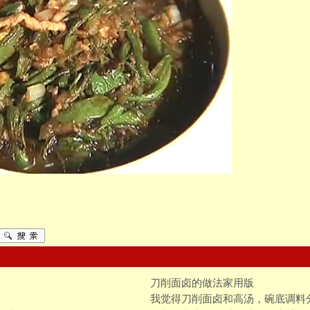
刀削面卤的做法家用版
我觉得刀削面卤和高汤，碗底调料