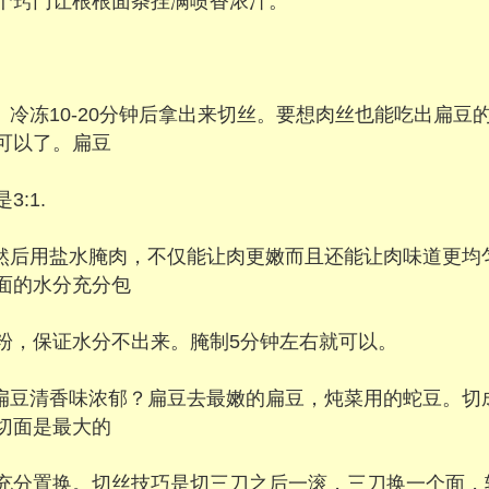
个窍门让根根面条挂满喷香浓汁。
。冷冻10-20分钟后拿出来切丝。要想肉丝也能吃出扁豆
可以了。扁豆
:1.
，然后用盐水腌肉，不仅能让肉更嫩而且还能让肉味道更均
面的水分充分包
粉，保证水分不出来。腌制5分钟左右就可以。
来扁豆清香味浓郁？扁豆去最嫩的扁豆，炖菜用的蛇豆。切
切面是最大的
充分置换。切丝技巧是切三刀之后一滚，三刀换一个面，