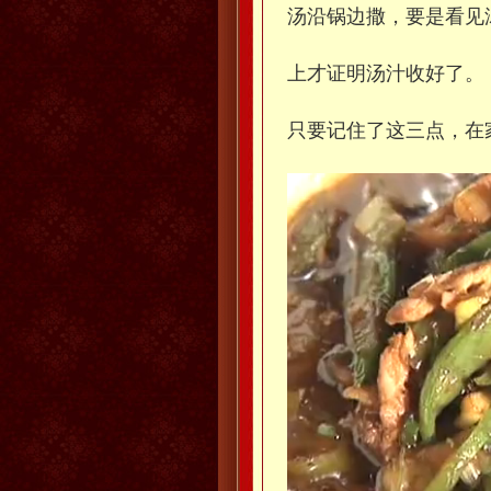
汤沿锅边撒，要是看见
上才证明汤汁收好了。
只要记住了这三点，在