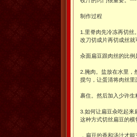
收汁的窍门很重要。一
制作过程
1.里脊肉先冷冻再切丝
改刀切成片再切成丝就
汆面扁豆跟肉丝的比例是3
2.腌肉。盐放在水里
搅匀，让蛋清将肉丝里
裹住。然后加入少许生
3.如何让扁豆汆吃起
这种方式切丝扁豆的横
，扁豆的香和汤汁才能