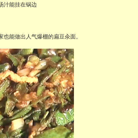
汤汁能挂在锅边
家也能做出人气爆棚的扁豆汆面。