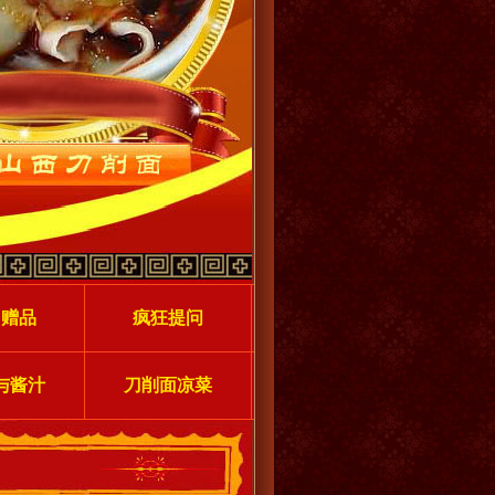
力赠品
疯狂提问
与酱汁
刀削面凉菜