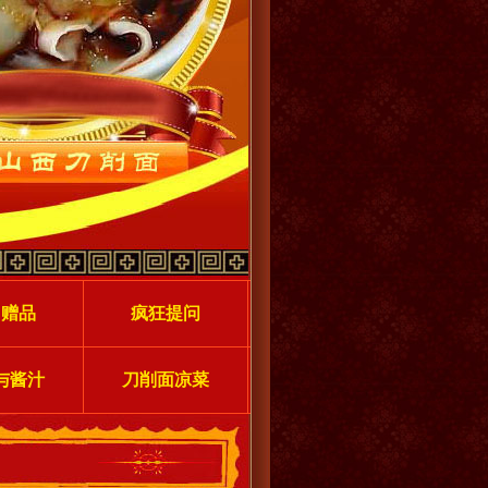
力赠品
疯狂提问
与酱汁
刀削面凉菜