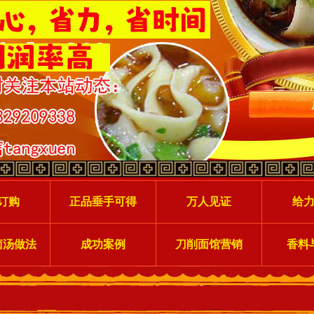
订购
正品垂手可得
万人见证
给
卤汤做法
成功案例
刀削面馆营销
香料