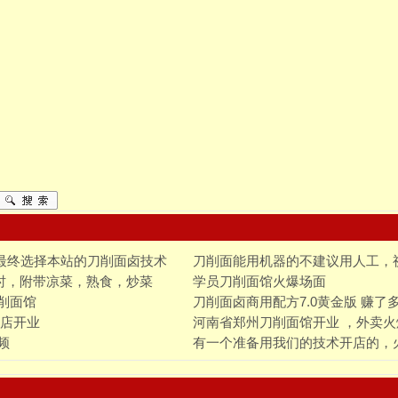
，最终选择本站的刀削面卤技术
刀削面能用机器的不建议用人工，
时，附带凉菜，熟食，炒菜
学员刀削面馆火爆场面
削面馆
刀削面卤商用配方7.0黄金版 赚了
分店开业
河南省郑州刀削面馆开业 ，外卖火
频
有一个准备用我们的技术开店的，